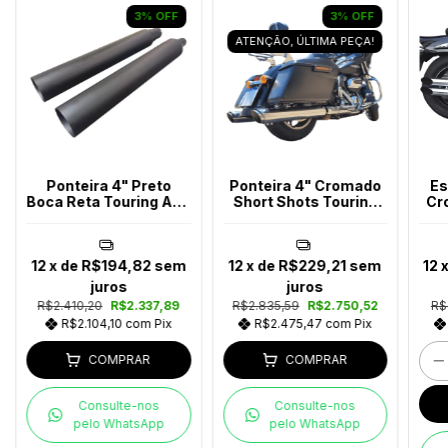
3
%
OFF
3
%
OFF
ATENÇÃO, ÚLTIMA PEÇA!
Ponteira 4" Preto
Ponteira 4" Cromado
Es
Boca Reta Touring Ano
Short Shots Touring
Cr
2017-2023
Ano 2017-2023
12
x de
R$194,82
sem
12
x de
R$229,21
sem
12
juros
juros
R$2.410,20
R$2.337,89
R$2.835,59
R$2.750,52
R$
R$2.104,10
com
Pix
R$2.475,47
com
Pix
COMPRAR
COMPRAR
Consulte-nos
Consulte-nos
pelo WhatsApp
pelo WhatsApp