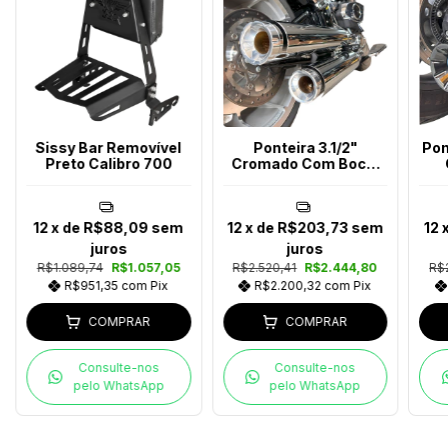
Sissy Bar Removível
Ponteira 3.1/2"
Pon
Preto Calibro 700
Cromado Com Bocal
Polido Fat Boy e
Breakout 2025
12
x de
R$88,09
sem
12
x de
R$203,73
sem
12
juros
juros
R$1.089,74
R$1.057,05
R$2.520,41
R$2.444,80
R$
R$951,35
com
Pix
R$2.200,32
com
Pix
COMPRAR
COMPRAR
Consulte-nos
Consulte-nos
pelo WhatsApp
pelo WhatsApp