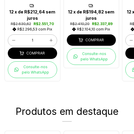
650
12
x de
R$212,64
sem
12
x de
R$194,82
sem
12
juros
juros
R$2.630,62
R$2.551,70
R$2.410,20
R$2.337,89
R$
R$2.296,53
com
Pix
R$2.104,10
com
Pix
COMPRAR
COMPRAR
Consulte-nos
pelo WhatsApp
Consulte-nos
pelo WhatsApp
Produtos em destaque