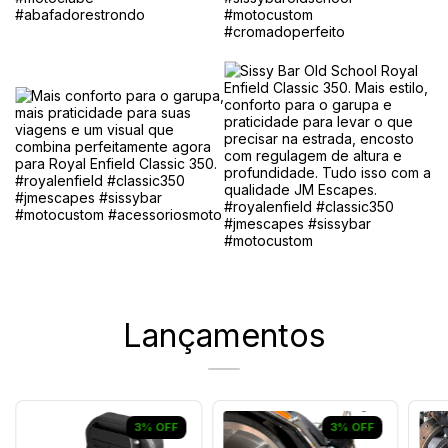
Lançamentos
3
%
OFF
3
%
OFF