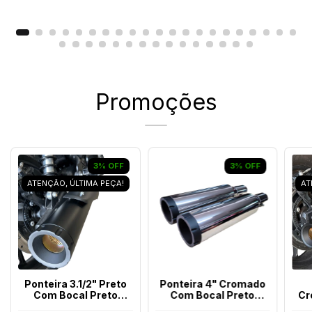
Promoções
3
%
OFF
3
%
OFF
ATENÇÃO, ÚLTIMA PEÇA!
AT
Ponteira 3.1/2" Preto
Ponteira 4" Cromado
Com Bocal Preto
Com Bocal Preto
Cr
Shotgun 650
Interceptor/Continental
Pr