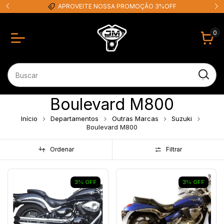
APROVEITE NOSSA PROMOÇÃO 3%OFF
0
Boulevard M800
Início
Departamentos
Outras Marcas
Suzuki
Boulevard M800
Ordenar
Filtrar
3
%
OFF
3
%
OFF