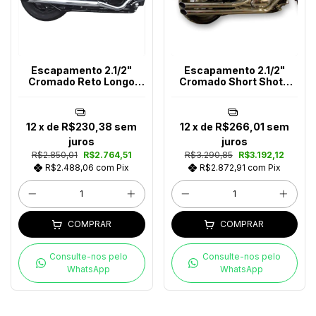
Escapamento 2.1/2"
Escapamento 2.1/2"
Cromado Reto Longo
Cromado Short Shots
Boulevard M800
Boulevard M800
12
x de
R$230,38
sem
12
x de
R$266,01
sem
juros
juros
R$2.850,01
R$2.764,51
R$3.290,85
R$3.192,12
R$2.488,06
com
Pix
R$2.872,91
com
Pix
COMPRAR
COMPRAR
Consulte-nos pelo
Consulte-nos pelo
WhatsApp
WhatsApp