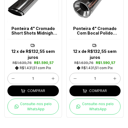
Ponteira 4" Cromado
Ponteira 4" Cromado
Short Shots Midnight
Com Bocal Polido
Star 950
Midnight Star 950
12
x de
R$132,55
sem
12
x de
R$132,55
sem
juros
juros
R$1.639,76
R$1.590,57
R$1.639,76
R$1.590,57
R$1.431,51
com
Pix
R$1.431,51
com
Pix
COMPRAR
COMPRAR
Consulte-nos pelo
Consulte-nos pelo
WhatsApp
WhatsApp