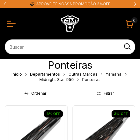
APROVEITE NOSSA PROMOÇÃO 3%OFF
0
Ponteiras
Início
Departamentos
Outras Marcas
Yamaha
Midnight Star 950
Ponteiras
Ordenar
Filtrar
3
%
OFF
3
%
OFF