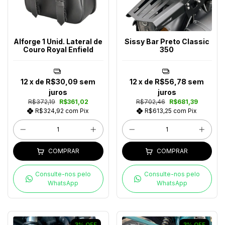
Alforge 1 Unid. Lateral de
Sissy Bar Preto Classic
Couro Royal Enfield
350
12
x de
R$30,09
sem
12
x de
R$56,78
sem
juros
juros
R$372,19
R$361,02
R$702,46
R$681,39
R$324,92
com
Pix
R$613,25
com
Pix
COMPRAR
COMPRAR
Consulte-nos pelo
Consulte-nos pelo
WhatsApp
WhatsApp
3
%
OFF
3
%
OFF