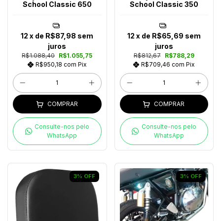
School Classic 650
School Classic 350
12
x de
R$87,98
sem
12
x de
R$65,69
sem
juros
juros
R$1.088,40
R$1.055,75
R$812,67
R$788,29
R$950,18
com
Pix
R$709,46
com
Pix
COMPRAR
COMPRAR
Consulte-nos pelo
Consulte-nos pelo
WhatsApp
WhatsApp
3
%
OFF
3
%
OFF