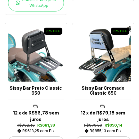
WhatsApp
3
%
OFF
3
%
OFF
Sissy Bar Preto Classic
Sissy Bar Cromado
650
Classic 650
12
x de
R$56,78
sem
12
x de
R$79,18
sem
juros
juros
R$702,46
R$681,39
R$979,53
R$950,14
R$613,25
com
Pix
R$855,13
com
Pix