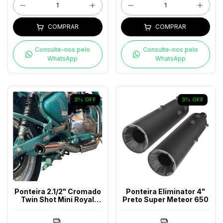
COMPRAR
COMPRAR
Consulte-nos pelo
Consulte-nos pelo
WhatsApp
WhatsApp
3
%
OFF
3
%
OFF
Ponteira 2.1/2" Cromado
Ponteira Eliminator 4"
Twin Shot Mini Royal
Preto Super Meteor 650
Enfield