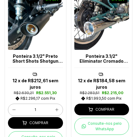
Ponteira 3.1/2" Preto
Ponteira 3.1/2"
Short Shots Shotgun
Eliminator Cromado
650
Classic 650
12
x de
R$212,61
sem
12
x de
R$184,58
sem
juros
juros
R$2.630,21
R$2.551,30
R$2.283,51
R$2.215,00
R$2.296,17
com
Pix
R$1.993,50
com
Pix
COMPRAR
COMPRAR
Consulte-nos pelo
WhatsApp
Consulte-nos pelo