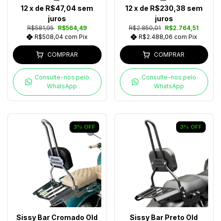
12
x de
R$47,04
sem
12
x de
R$230,38
sem
juros
juros
R$581,95
R$564,49
R$2.850,01
R$2.764,51
R$508,04
com
Pix
R$2.488,06
com
Pix
COMPRAR
COMPRAR
Consulte-nos pelo
Consulte-nos pelo
WhatsApp
WhatsApp
3
%
OFF
3
%
OFF
Sissy Bar Cromado Old
Sissy Bar Preto Old