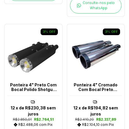
Consulte-nos pelo
WhatsApp
3
%
OFF
3
%
OFF
Ponteira 4" Preto Com
Ponteira 4" Cromado
Bocal Polido Shotgun
Com Bocal Preto
650
Interceptor/Continental
650
12
x de
R$230,38
sem
12
x de
R$194,82
sem
juros
juros
R$2.850,01
R$2.764,51
R$2.410,20
R$2.337,89
R$2.488,06
com
Pix
R$2.104,10
com
Pix