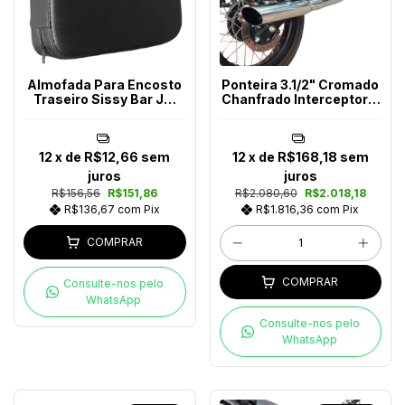
Almofada Para Encosto
Ponteira 3.1/2" Cromado
Traseiro Sissy Bar JM
Chanfrado Interceptor e
Escapes
Continental 650
12
x de
R$12,66
sem
12
x de
R$168,18
sem
juros
juros
R$156,56
R$151,86
R$2.080,60
R$2.018,18
R$136,67
com
Pix
R$1.816,36
com
Pix
COMPRAR
COMPRAR
Consulte-nos pelo
WhatsApp
Consulte-nos pelo
WhatsApp