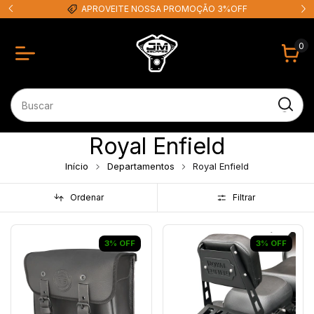
APROVEITE NOSSA PROMOÇÃO 3%OFF
0
Royal Enfield
Início
Departamentos
Royal Enfield
Ordenar
Filtrar
3
%
OFF
3
%
OFF