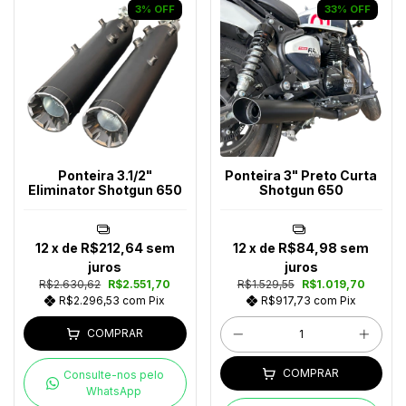
3
%
OFF
33
%
OFF
Ponteira 3.1/2"
Ponteira 3" Preto Curta
Eliminator Shotgun 650
Shotgun 650
12
x de
R$212,64
sem
12
x de
R$84,98
sem
juros
juros
R$2.630,62
R$2.551,70
R$1.529,55
R$1.019,70
R$2.296,53
com
Pix
R$917,73
com
Pix
COMPRAR
COMPRAR
Consulte-nos pelo
WhatsApp