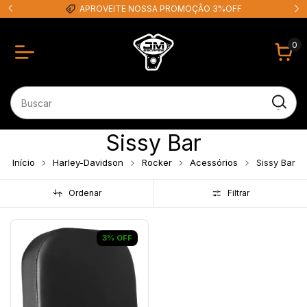
APROVEITE NOSSA PROMOÇÃO 3%OFF
0
Sissy Bar
Início
Harley-Davidson
Rocker
Acessórios
Sissy Bar
Ordenar
Filtrar
3
%
OFF