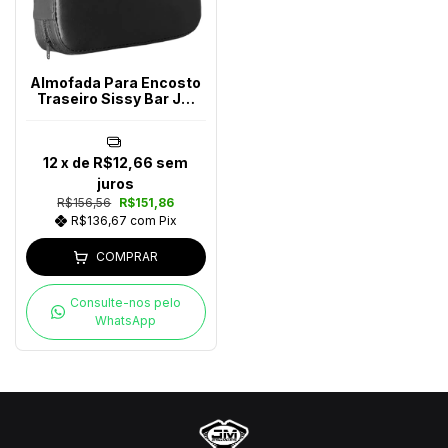
Almofada Para Encosto
Traseiro Sissy Bar JM
Escapes
12
x de
R$12,66
sem
juros
R$156,56
R$151,86
R$136,67
com
Pix
COMPRAR
Consulte-nos pelo
WhatsApp