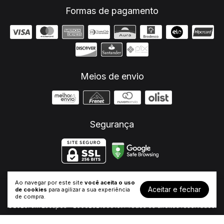
Formas de pagamento
Meios de envio
Segurança
Ao navegar por este site
você aceita o uso
Aceitar e fechar
de cookies
para agilizar a sua experiência
Sissy Bar
- JM Escapes
de compra.
©2026. JM Escapes - 26682321000107. Todos os direitos reservados.