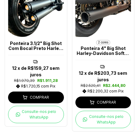
2 cores
Ponteira 3.1/2" Big Shot
Com Bocal Preto Harley-
Ponteira 4" Big Shot
Davidson Softail 2018-
Harley-Davidson Softail
2024
Após 2025
12
x de
R$159,27
sem
12
x de
R$203,73
sem
juros
juros
R$1.970,39
R$1.911,28
R$2.520,41
R$2.444,80
R$1.720,15
com
Pix
R$2.200,32
com
Pix
COMPRAR
COMPRAR
Consulte-nos pelo
Consulte-nos pelo
WhatsApp
WhatsApp