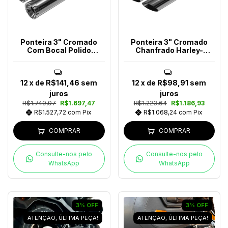
Ponteira 3" Cromado
Ponteira 3" Cromado
Com Bocal Polido
Chanfrado Harley-
Harley-Davidson
Davidson
12
x de
R$141,46
sem
12
x de
R$98,91
sem
juros
juros
R$1.749,97
R$1.697,47
R$1.223,64
R$1.186,93
R$1.527,72
com
Pix
R$1.068,24
com
Pix
COMPRAR
COMPRAR
Consulte-nos pelo
Consulte-nos pelo
WhatsApp
WhatsApp
3
%
OFF
3
%
OFF
ATENÇÃO, ÚLTIMA PEÇA!
ATENÇÃO, ÚLTIMA PEÇA!