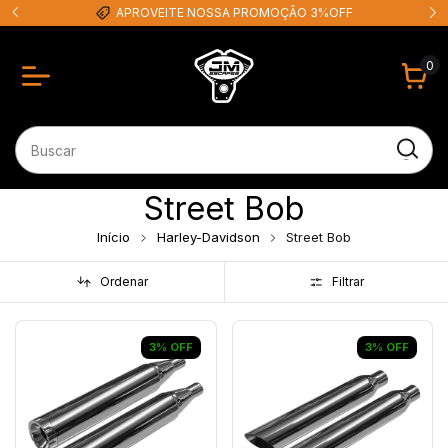
APROVEITE NOSSA PROMOÇÃO 3%OFF
0
Street Bob
Início
Harley-Davidson
Street Bob
Ordenar
Filtrar
3
%
OFF
3
%
OFF