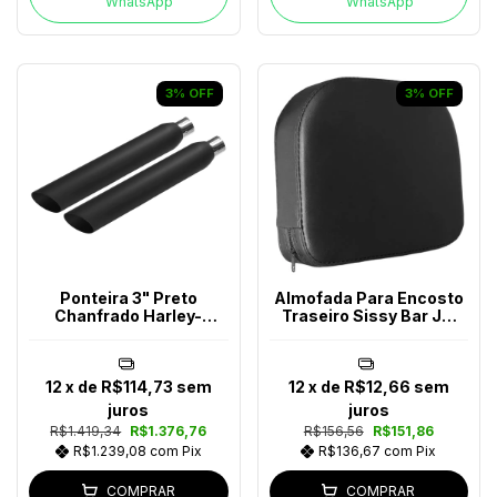
WhatsApp
WhatsApp
3
%
OFF
3
%
OFF
Ponteira 3" Preto
Almofada Para Encosto
Chanfrado Harley-
Traseiro Sissy Bar JM
Davidson
Escapes
12
x de
R$114,73
sem
12
x de
R$12,66
sem
juros
juros
R$1.419,34
R$1.376,76
R$156,56
R$151,86
R$1.239,08
com
Pix
R$136,67
com
Pix
COMPRAR
COMPRAR