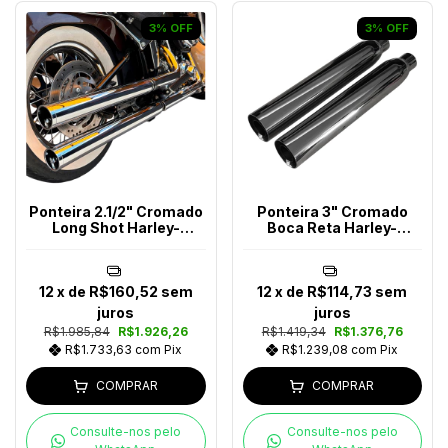
3
%
OFF
3
%
OFF
Ponteira 2.1/2" Cromado
Ponteira 3" Cromado
Long Shot Harley-
Boca Reta Harley-
Davidson
Davidson
12
x de
R$160,52
sem
12
x de
R$114,73
sem
juros
juros
R$1.985,84
R$1.926,26
R$1.419,34
R$1.376,76
R$1.733,63
com
Pix
R$1.239,08
com
Pix
COMPRAR
COMPRAR
Consulte-nos pelo
Consulte-nos pelo