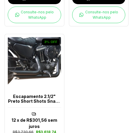
Consulte-nos pelo
Consulte-nos pelo
WhatsApp
WhatsApp
3
%
OFF
Escapamento 2.1/2"
Preto Short Shots Snake
Harley-Davidson
12
x de
R$301,56
sem
juros
R$3.730,66
R$3.618,74