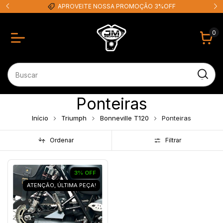
APROVEITE NOSSA PROMOÇÃO 3%OFF
0
Ponteiras
Início
Triumph
Bonneville T120
Ponteiras
Ordenar
Filtrar
3
%
OFF
ATENÇÃO, ÚLTIMA PEÇA!