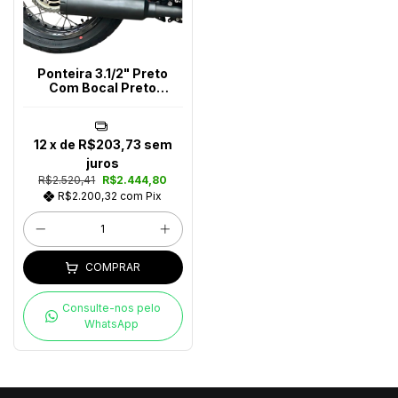
Ponteira 3.1/2" Preto
Com Bocal Preto
Bonneville T120
12
x de
R$203,73
sem
juros
R$2.520,41
R$2.444,80
R$2.200,32
com
Pix
COMPRAR
Consulte-nos pelo
WhatsApp